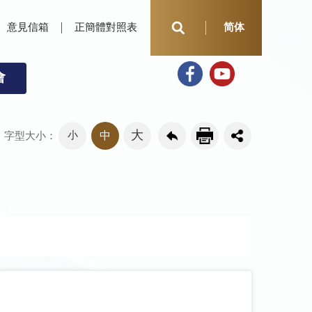
意見信箱
正簡體對照表
简体
會
大
小
中
字型大小：