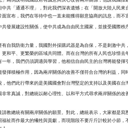
光」為例說明我國政府有誠意與決心改善兩岸關係，他說我國推
但中共「通通不理」，對此我們深表遺憾；在「開放大陸人民來
片面宣布，我們在等待中也一直未能獲得願意協商的訊息，而不
中共發展建設性關係，使中共成為自由民主國家，並接受國際秩
要有自我防衛力量，我國對外採購武器是為自保，不是刺激中共
、更和平、更繁榮的區域共同體。而在台灣的所有人民也珍惜去
有一年，我們仍須調適與學習，他相信自由民主的台灣將能發揮
能發揮積極作用，因為兩岸關係的改善不僅符合台灣的利益，同
說，他們此行帶來的是美國國會對台灣堅定的支持以及美國在台
場非常真誠，對總統以耐心理性、以和平方式尋求兩岸關係的改
並請教總統有關兩岸關係的願景。對此，總統表示，大家都是寫
同福祉而作最大的犧牲與貢獻，而現階段不要斤斤計較於小節，