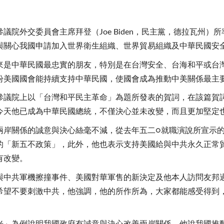
外交委員會主席拜登（Joe Biden，民主黨，德拉瓦州）
與關心我國申請加入世界衛生組織、世界貿易組織及中華民國安
是中華民國最忠實的朋友，特別是在台灣安全、台海和平或台灣
盼美國國會能持續支持中華民國，使國會成為推動中美關係最主
參議院上以「台灣和平民主革命」為題所發表的賀詞，在該篇賀
今天他已成為中華民國總統，不僅決心並未改變，而且更加堅定
兩岸關係的誠意與決心絲毫不減，從去年五二○就職演說所宣示
的「新五不政策」，此外，他也表示支持美國給與中共永久正常貿
有改變。
與中共軍機擦撞事件、美國對華軍售的新決定及他本人訪問友邦
希望不要刺激中共，他強調，他的所作所為，大家都能感受得到