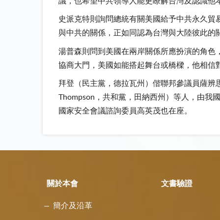
議，也希望中共領導人能更瞭解台灣及認識他
史派克特則詢問總統有關美國給予中共永久貿
與中共的關係，正如同認為台灣與大陸彼此的
湯普森則問到美國在兩岸關係所應扮演的角色
協商大門，美國如能搭起舞台或橋樑，他相信
拜登（民主黨，德拉瓦州）偕聯邦參議員薩辨思（Pau
Thompson，共和黨，田納西州）等人，
國家安全會議諮詢委員高英茂也在座。
關於本會
文書驗證
簡介及沿革