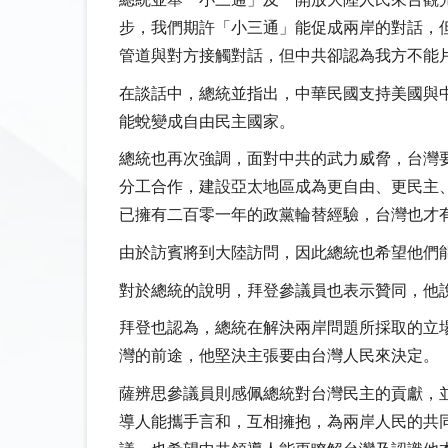
總統並舉「小三通」及「開放大陸人民來台觀
步，我們期許「小三通」能促成兩岸的對話，
管道與對方接觸對話，但中共卻認為我方不能
在談話中，總統並指出，中華民國支持美國與
能蛻變成自由民主國家。
總統也再次強調，面對中共的武力威脅，台灣
分工合作，建設亞太地區成為更自由、更民主
已擁有二百零一年的政黨輪替經驗，台灣也才
由於訪賓將到大陸訪問，因此總統也希望他們
對於總統的說明，拜登參議員也表示贊同，他
拜登也認為，總統在解決兩岸問題所採取的立
灣的前途，他堅決主張要由台灣人民來決定。
薩辨思參議員則感佩總統對台灣民主的貢獻，
導人能攜手言和，互相擁抱，為兩岸人民的共