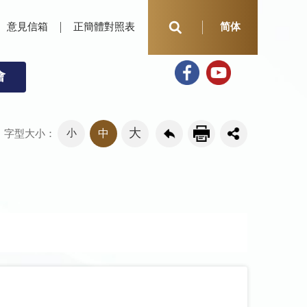
意見信箱
正簡體對照表
简体
會
大
小
中
字型大小：