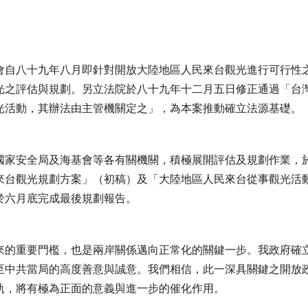
會自八十九年八月即針對開放大陸地區人民來台觀光進行可行性
光之評估與規劃。另立法院於八十九年十二月五日修正通過「台
光活動，其辦法由主管機關定之」，為本案推動確立法源基礎。
國家安全局及海基會等各有關機關，積極展開評估及規劃作業，
來台觀光規劃方案」（初稿）及「大陸地區人民來台從事觀光活
於六月底完成最後規劃報告。
來的重要門檻，也是兩岸關係邁向正常化的關鍵一步。我政府確
至中共當局的高度善意與誠意。我們相信，此一深具關鍵之開放
軌，將有極為正面的意義與進一步的催化作用。