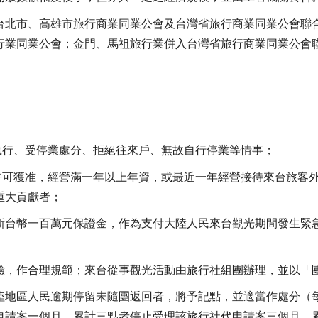
台北市、高雄市旅行商業同業公會及台灣省旅行商業同業公會聯
行業同業公會；金門、馬祖旅行業併入台灣省旅行商業同業公會
：
制執行、受停業處分、拒絕往來戶、無故自行停業等情事；
務許可獲准，經營滿一年以上年資，或最近一年經營接待來台旅客
重大貢獻者；
新台幣一百萬元保證金，作為支付大陸人民來台觀光期間發生緊
驗，作合理規範；來台從事觀光活動由旅行社組團辦理，並以「
陸地區人民逾期停留未隨團返回者，將予記點，並適當作處分（
申請案一個月，累計三點者停止受理該旅行社代申請案三個月，