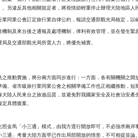
）。另違反其他相關規定者，將視情節輕重停止辦理大陸地區人
行業同業公會訂定旅行業自律公約，報請交通部觀光局核定，以
查機制及來台後之通報及處理機制，俾利有效管理，並在發生緊
理局及交通部觀光局所需人力，將優先補實。
法之推動實施，將分兩方面同步進行：一方面，各有關機關之開
準備。省市級旅行業同業公會之相關準備工作也正相繼推動，短
保大陸人民來台之旅遊品質，並避免對我國家安全及社會治安產
擬定具體腹案。
比照金馬「小三通」模式，由我方逕行開放即可，不必強求兩岸
小三通」考量大陸方面早已作出局部開放的情形，不可相提並論