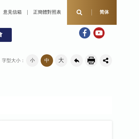
意見信箱
正簡體對照表
简体
會
大
小
中
字型大小：