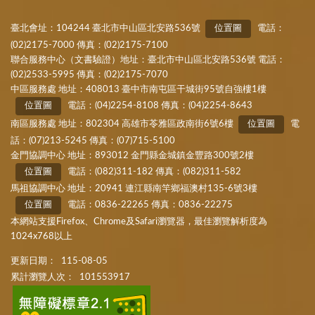
臺北會址：104244 臺北市中山區北安路536號
位置圖
電話：
(02)2175-7000 傳真：(02)2175-7100
聯合服務中心（文書驗證）地址：臺北市中山區北安路536號 電話：
(02)2533-5995 傳真：(02)2175-7070
中區服務處 地址：408013 臺中市南屯區干城街95號自強樓1樓
位置圖
電話：(04)2254-8108 傳真：(04)2254-8643
南區服務處 地址：802304 高雄市苓雅區政南街6號6樓
位置圖
電
話：(07)213-5245 傳真：(07)715-5100
金門協調中心 地址：893012 金門縣金城鎮金豐路300號2樓
位置圖
電話：(082)311-182 傳真：(082)311-582
馬祖協調中心 地址：20941 連江縣南竿鄉福澳村135-6號3樓
位置圖
電話：0836-22265 傳真：0836-22275
本網站支援Firefox、Chrome及Safari瀏覽器，最佳瀏覽解析度為
1024x768以上
更新日期：
115-08-05
累計瀏覽人次：
101553917