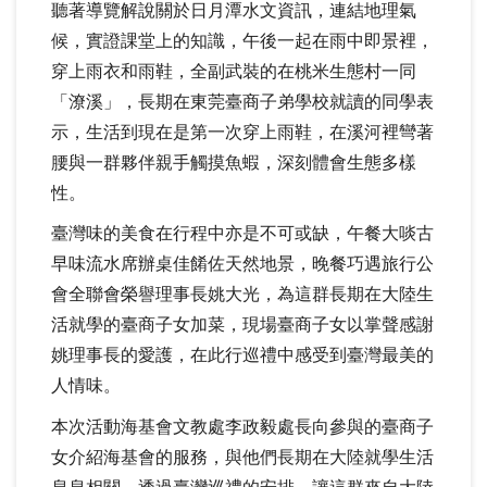
聽著導覽解說關於日月潭水文資訊，連結地理氣
候，實證課堂上的知識，午後一起在雨中即景裡，
穿上雨衣和雨鞋，全副武裝的在桃米生態村一同
「潦溪」，長期在東莞臺商子弟學校就讀的同學表
示，生活到現在是第一次穿上雨鞋，在溪河裡彎著
腰與一群夥伴親手觸摸魚蝦，深刻體會生態多樣
性。
臺灣味的美食在行程中亦是不可或缺，午餐大啖古
早味流水席辦桌佳餚佐天然地景，晚餐巧遇旅行公
會全聯會榮譽理事長姚大光，為這群長期在大陸生
活就學的臺商子女加菜，現場臺商子女以掌聲感謝
姚理事長的愛護，在此行巡禮中感受到臺灣最美的
人情味。
本次活動海基會文教處李政毅處長向參與的臺商子
女介紹海基會的服務，與他們長期在大陸就學生活