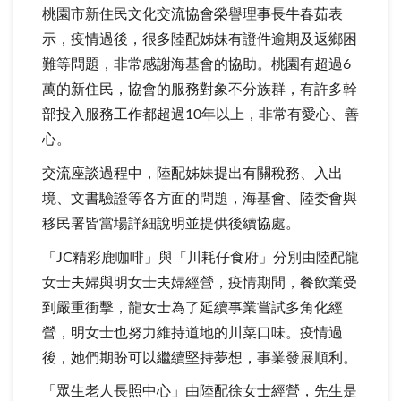
桃園市新住民文化交流協會榮譽理事長牛春茹表
示，疫情過後，很多陸配姊妹有證件逾期及返鄉困
難等問題，非常感謝海基會的協助。桃園有超過6
萬的新住民，協會的服務對象不分族群，有許多幹
部投入服務工作都超過10年以上，非常有愛心、善
心。
交流座談過程中，陸配姊妹提出有關稅務、入出
境、文書驗證等各方面的問題，海基會、陸委會與
移民署皆當場詳細說明並提供後續協處。
「JC精彩鹿咖啡」與「川耗仔食府」分別由陸配龍
女士夫婦與明女士夫婦經營，疫情期間，餐飲業受
到嚴重衝擊，龍女士為了延續事業嘗試多角化經
營，明女士也努力維持道地的川菜口味。疫情過
後，她們期盼可以繼續堅持夢想，事業發展順利。
「眾生老人長照中心」由陸配徐女士經營，先生是