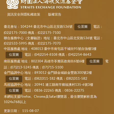
資訊安全與隱私權政策
版權宣告
臺北會址：104244 臺北市中山區北安路536號
位置圖
電話：
(02)2175-7000 傳真：(02)2175-7100
聯合服務中心（文書驗證）地址：臺北市中山區北安路536號 電話：
(02)2533-5995 傳真：(02)2175-7070
中區服務處 地址：408013 臺中市南屯區干城街95號自強樓1樓
位置圖
電話：(04)2254-8108 傳真：(04)2254-8643
南區服務處 地址：802304 高雄市苓雅區政南街6號6樓
位置圖
電
話：(07)213-5245 傳真：(07)715-5100
金門協調中心 地址：893012 金門縣金城鎮金豐路300號2樓
位置圖
電話：(082)311-182 傳真：(082)311-582
馬祖協調中心 地址：20941 連江縣南竿鄉福澳村135-6號3樓
位置圖
電話：0836-22265 傳真：0836-22275
本網站支援Firefox、Chrome及Safari瀏覽器，最佳瀏覽解析度為
1024x768以上
更新日期：
115-08-07