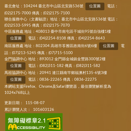
臺北會址：104244 臺北市中山區北安路536號
位置圖
電話：
(02)2175-7000 傳真：(02)2175-7100
聯合服務中心（文書驗證）地址：臺北市中山區北安路536號 電話：
(02)2533-5995 傳真：(02)2175-7070
中區服務處 地址：408013 臺中市南屯區干城街95號自強樓1樓
位置圖
電話：(04)2254-8108 傳真：(04)2254-8643
南區服務處 地址：802304 高雄市苓雅區政南街6號6樓
位置圖
電
話：(07)213-5245 傳真：(07)715-5100
金門協調中心 地址：893012 金門縣金城鎮金豐路300號2樓
位置圖
電話：(082)311-182 傳真：(082)311-582
馬祖協調中心 地址：20941 連江縣南竿鄉福澳村135-6號3樓
位置圖
電話：0836-22265 傳真：0836-22275
本網站支援Firefox、Chrome及Safari瀏覽器，最佳瀏覽解析度為
1024x768以上
更新日期：
115-08-07
累計瀏覽人次：
101603126