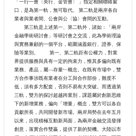
「一行一會〈央行、金管會〉 」指定相關聯絡窗
口，是為第一軌，無可取代。 第二軌是兩岸各自
業者與業者間、公會與公〈協〉會間的互動。
第三軌是上述第一、第二軌外，諸如：「兩岸
金融學術研討會」等研討會之交流，此為學術理論
與實務兼顧的一個平台，範圍涵蓋銀行、證券、保
險等業別。 第一、第二軌距有公權力，對業
界提供服務與具有一定的拘束力，惟其多偏向既有
業務、產品，屬﹁存量﹂概念。在既有市場中，雙
方合作事涉既有業者在分工與合作部份，難度不
低，須有多方配套，否則不易有大突破。而透過第
三軌，雙方的探討超越跨業別，課題屬於創新思維
下的新增業務，偏向「增量」概念，雙方可以各自
貢獻所長，共同開發新市場。兩岸局勢在去年五月
以來，出現積極互動新局面，為兩岸金融交流發揮
創意，落實合作雙贏，提供了新的契機。大陸以市