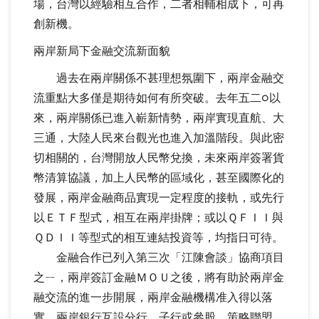
場，台灣以經驗相互合作，二者相輔相成下，可再
創新機。
兩岸新局下金融交流新面貌
過去在兩岸關係不甚理想氛圍下，兩岸金融交
流重點大多僅是期待如何有所突破。去年五二○以
來，兩岸關係已進入嶄新情勢，兩岸實現直航、大
三通，大陸人民來台觀光也進入加溫階段。與此密
切相關的，台灣開放人民幣兌換，未來兩岸簽署貨
幣清算協議，加上人民幣的區域化，甚至國際化的
發展，兩岸金融商品實現一定程度的接軌，或先行
以ＥＴＦ型式，相互在兩岸掛牌；或以ＱＦＩＩ與
ＱＤＩＩ等型式的相互連結投資等，均指日可待。
金融合作已列入第三次「江陳會談」協商項目
之ㄧ，兩岸簽訂金融ＭＯＵ之後，將有助於兩岸金
融交流的進一步開展，兩岸金融機構准入得以落
實，兩岸銀行互設分行、子行或參股、策略聯盟