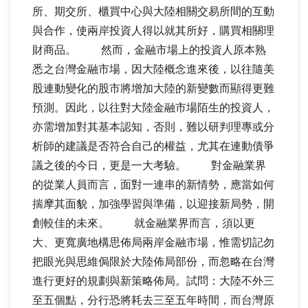
所、期交所、櫃買中心與大陸相關交易所間的互動
與合作，使兩岸投資人得以就其所好，購買相關理
財商品。 然而，金融市場上的投資人原本熟
悉之台灣金融市場，因大陸概念進來後，以往隨美
股連動變化的股市將增加大陸的新變數而顯得更難
預測。因此，以往對大陸金融市場陌生的投資人，
亦需增加對其基本認知，否則，難以研判理專或分
析師的建議是否符合自己的權益，尤其在連動債爭
議之後的今日，更是一大考驗。 對金融業界
的從業人員而言，面對一連串的新情勢，應當如何
揣摩其面貌，加強學習與準備，以迎接新局勢，開
創較佳的未來。 就金融業界而言，須以更
大、更寬廣地構思佈局兩岸金融市場，惟需切記勿
把眼光與思維侷限於大陸佈局部份，而忽略在台灣
進行更好的規劃與新策略佈局。試問：大陸不外三
至五個點，分行恐將耗去三至五年時間，而台灣原