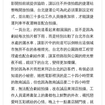
影開拍前就提供協助，讓以往不外借拍戲的捷運站
整晚開放拍攝。台北捷運公司為此必須重新設定程
式，並出動三十多位工作人員徹夜加班，才能讓捷
運列車半夜運轉並配合拍攝。
「一頁台北」的街道看起來都濕濕的，並不是因為
劇組每次拍片都下雨，而是特別出動了台北市自來
水處的灑水車，讓影片中的街道可以倒映出這個城
市無所不在的各種燈光。台北市的公園路燈工程管
理處也配合劇組作業，讓某些路段與公園的燈光整
夜不眠，鏡頭下的台北，變得更加燦爛。
對於因為本片而想來拜訪台北的訪客們，有個必須
知道的小秘密。雖然電影裡演的是二十四小時營業
的敦南誠品，但也因為敦南誠品要二十四小時營
業，無法配合劇組拍攝，改在誠品東湖店拍攝。工
作人員還將書架上的書都包上鮮艷的外衣，襯托戀
愛時五彩繽紛的心情。晚上十一點書店關門後，就