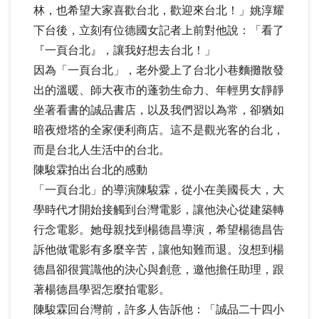
林，也希望大家喜歡台北，歡迎來台北！」姚淳耀
下台後，立刻有位德國女記者上前對他說：「看了
『一頁台北』，讓我好想去台北！」
因為「一頁台北」，老外愛上了台北小巷麵攤散發
出的溫暖、師大夜市的蓬勃生命力、年輕男女靜靜
坐著看書的誠品書店，以及我們習以為常，卻猶如
暗夜燈塔的全家便利商店。這不是觀光客的台北，
而是台北人生活中的台北。
陳駿霖拍出台北的感動
「一頁台北」的導演陳駿霖，從小在美國長大，大
學時代才開始接觸到台灣電影，讓他決心從建築轉
行念電影。她母親找到楊德昌導演，希望楊德昌告
訴他做電影有多麼辛苦，讓他知難而退。沒想到楊
德昌卻很賞識他的決心與創意，邀他擔任助理，跟
著楊德昌學習怎麼拍電影。
陳駿霖回台灣前，許多人告訴他：「誠品二十四小