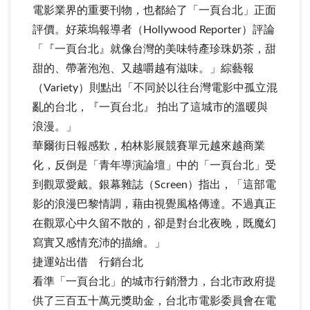
電影業界的重要刊物，也都給了「一頁台北」正面
評價。好萊塢報導者（Hollywood Reporter）評論
「『一頁台北』就像台灣的美味特產珍珠奶茶，甜
甜的、帶著泡泡、又越嚼越有滋味。」綜藝報
（Variety）則點出「不同於以往台灣電影中孤立混
亂的台北，『一頁台北』 拍出了這城市的溫暖與
浪漫。」
華爾街日報感歎，柏林影展競賽單元越來越商業
化，反倒是「青年導演論壇」中的「一頁台北」受
到觀眾愛戴。銀幕雜誌（Screen）指出，「這部電
影的浪漫巴黎情調，藉由視覺風格傳達。不過真正
在觀眾心中久留不散的，卻是對台北夜晚，既魔幻
寫實又感情充沛的描繪。」
捷運站出借 行銷台北
看準「一頁台北」的城市行銷潛力，台北市政府提
供了三百五十萬元獎助金，台北市電影委員會在電