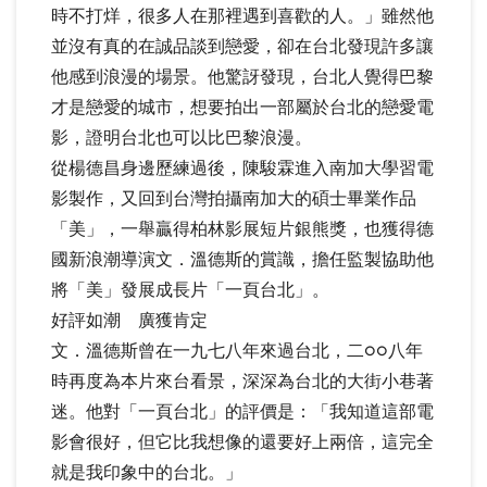
時不打烊，很多人在那裡遇到喜歡的人。」雖然他
並沒有真的在誠品談到戀愛，卻在台北發現許多讓
他感到浪漫的場景。他驚訝發現，台北人覺得巴黎
才是戀愛的城市，想要拍出一部屬於台北的戀愛電
影，證明台北也可以比巴黎浪漫。
從楊德昌身邊歷練過後，陳駿霖進入南加大學習電
影製作，又回到台灣拍攝南加大的碩士畢業作品
「美」，一舉贏得柏林影展短片銀熊獎，也獲得德
國新浪潮導演文．溫德斯的賞識，擔任監製協助他
將「美」發展成長片「一頁台北」。
好評如潮 廣獲肯定
文．溫德斯曾在一九七八年來過台北，二○○八年
時再度為本片來台看景，深深為台北的大街小巷著
迷。他對「一頁台北」的評價是：「我知道這部電
影會很好，但它比我想像的還要好上兩倍，這完全
就是我印象中的台北。」