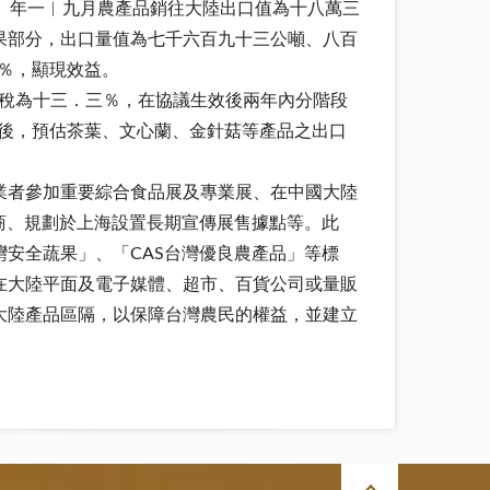
○）年一︱九月農產品銷往大陸出口值為十八萬三
果部分，出口量值為七千六百九十三公噸、八百
％，顯現效益。
關稅為十三．三％，在協議生效後兩年內分階段
後，預估茶葉、文心蘭、金針菇等產品之出口
業者參加重要綜合食品展及專業展、在中國大陸
商、規劃於上海設置長期宣傳展售據點等。此
安全蔬果」、「CAS台灣優良農產品」等標
在大陸平面及電子媒體、超市、百貨公司或量販
大陸產品區隔，以保障台灣農民的權益，並建立