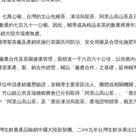
．七萬公噸，台灣的文山包種茶、凍頂烏龍茶、阿里山高山茶及
的數量約七百九十一公噸。因此，輔導成為精品名茶的數量將逐年
外銷大陸市場應無虞。
輔導製茶廠及產銷班施行茶園共同防治、安全用藥及合理化施肥
。
與廠農合作及茶園健康管理，面積達一千六百六十公頃，以供應內
導茶業產、製、銷合作經營，輔以「廠農合作」之基礎，延伸輔
單位申請產銷履歷驗證，並輔導主要茶區法人、團體或相關機關
、竹山鎮公所及瑞穗鄉農會已分別取得「阿里山高山茶」、「鹿
中「阿里山高山茶」及「鹿谷凍頂烏龍茶」產地證明標章，截至
台灣生鮮農產品輸銷中國大陸新契機。二○○九年台灣生鮮水果出