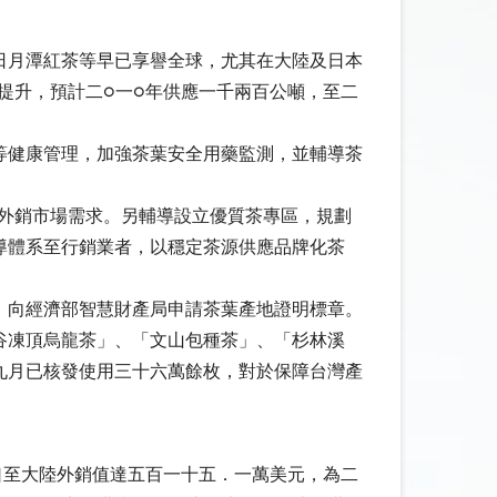
日月潭紅茶等早已享譽全球，尤其在大陸及日本
提升，預計二○一○年供應一千兩百公噸，至二
等健康管理，加強茶葉安全用藥監測，並輔導茶
外銷市場需求。另輔導設立優質茶專區，規劃
導體系至行銷業者，以穩定茶源供應品牌化茶
，向經濟部智慧財產局申請茶葉產地證明標章。
谷凍頂烏龍茶」、「文山包種茶」、「杉林溪
九月已核發使用三十六萬餘枚，對於保障台灣產
口至大陸外銷值達五百一十五．一萬美元，為二