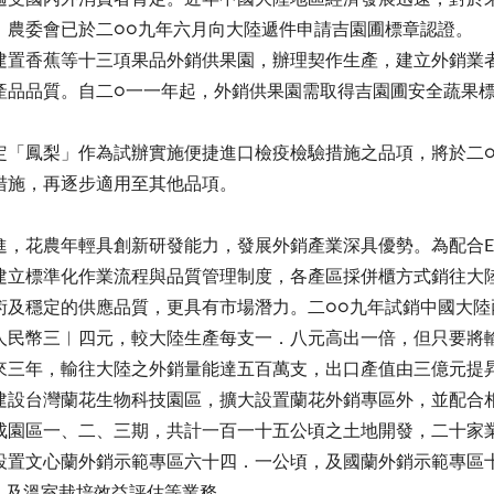
，農委會已於二○○九年六月向大陸遞件申請吉園圃標章認證。
建置香蕉等十三項果品外銷供果園，辦理契作生產，建立外銷業
產品品質。自二○一一年起，外銷供果園需取得吉園圃安全蔬果
定「鳳梨」作為試辦實施便捷進口檢疫檢驗措施之品項，將於二
措施，再逐步適用至其他品項。
，花農年輕具創新研發能力，發展外銷產業深具優勢。為配合E
建立標準化作業流程與品質管理制度，各產區採併櫃方式銷往大
術及穩定的供應品質，更具有市場潛力。二○○九年試銷中國大陸
人民幣三︱四元，較大陸生產每支一．八元高出一倍，但只要將
來三年，輸往大陸之外銷量能達五百萬支，出口產值由三億元提
建設台灣蘭花生物科技園區，擴大設置蘭花外銷專區外，並配合
成園區一、二、三期，共計一百一十五公頃之土地開發，二十家
設置文心蘭外銷示範專區六十四．一公頃，及國蘭外銷示範專區
1）及溫室栽培效益評估等業務。