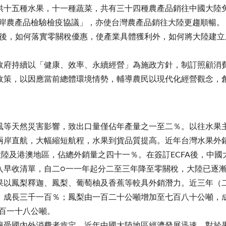
供十五種水果，十一種蔬菜，共有三十四種農產品銷往中國大陸
兩岸農產品檢驗檢疫協議」，亦使台灣農產品銷往大陸更趨順暢。
訂後，如何落實零關稅優惠，使產業具體獲利外，如何將大陸建
政府持續以「健康、效率、永續經營」為施政方針，制訂照顧消
政策，以因應當前總體環境情勢，輔導農民以現代化經營觀念，
風等天然災害影響，致出口量僅佔年產量之一至二％。以往水果
兩岸直航，大幅縮短航程，水果到貨品質提高。近年台灣水果外銷
陸及港澳地區，佔總外銷量之四十一％。在簽訂ECFA後，中
入早收清單，自二○一一年起分二至三年降至零關稅，大陸已逐
果以鳳梨釋迦、鳳梨、葡萄柚及香蕉等較具外銷潛力。近三年（二
，成長三千一百％；鳳梨由一百二十公噸增加至七百八十公噸，
百一十八公噸。
遍受國內外消費者肯定。近年中國大陸地區經濟發展迅速，對於