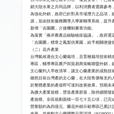
銷大陸水果之共同品牌，以利消費者選購參考
為強化外銷，政府已針對具市場潛力之品項，
源，並由技術服務團導入專家輔導系統，提升
新增「吉園圃」介接機制審查功能。
為落實「兩岸農產品檢驗檢疫協議」，政府選
「吉園圃」標章之鳳梨供果園，給予相關便捷
（二）花卉產業
台灣氣候適合文心蘭栽培，且育種栽培技術精進
專區，輔導專區農戶與貿易商策略聯盟外銷，
文心蘭列入早收清單，讓文心蘭產業的成熟技
雖然目前台灣產的文心蘭，在大陸售價每支約
於整體產業的產值即可達到改善效果。預期未
為擴大產業規模，營造產業群落，除持續開發
產規模。全區規劃面積一百七十五公頃，已完
營業額約為四億元。蘭花外銷示範專區已累計
改善，並推動文心蘭國際品質認證（ISO900