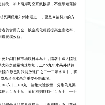
免關稅。加上兩岸海空直航協議，不僅縮短運輸
立成長期穩定外銷市場之一，更是今後努力的方
費者的食用安全，以企業化經營提高生產效率，
創造規模效益。
主要外銷目標市場以日本為主，隨著中國大陸經
大陸之數量快速增加，二○○九年水果外銷數
國大陸在原已對我開放進口之二十二項水果中，將
漸成為台灣水果之重要外銷市場。
○○六︱二○○九）輸銷大陸數量，分別為鳳梨
成長五百五十％；葡萄柚則維持七百五十︱一千
果品安全及品質要求提高。「吉園圃」為目前外