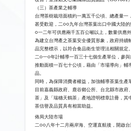
（三）茶產業之輔導
台灣茶樹栽培面積約一萬五千公頃、總產量一
甚受歡迎，二○○九年台灣茶葉出口中國大陸
○一二年可供應兩千五百公噸以上，數量供應
為建立台灣產之茶葉安全優質形象，政府持續
品完整標示，以符合食品衛生管理法相關規定
二○一○年計輔導一百三十七個生產單位，參
推動面積一百七十公頃，藉由「市場導向」輔
品。
同時，為保障消費者權益，加強輔導茶葉生產
目前嘉義縣政府、鹿谷鄉公所、台北縣市政府
茶」及「瑞穗天鶴茶」產地證明標章註冊，其
茶信譽及品質具有相當助益。
佈局大陸市場
二○○八年十二月兩岸海、空運直航後，開啟