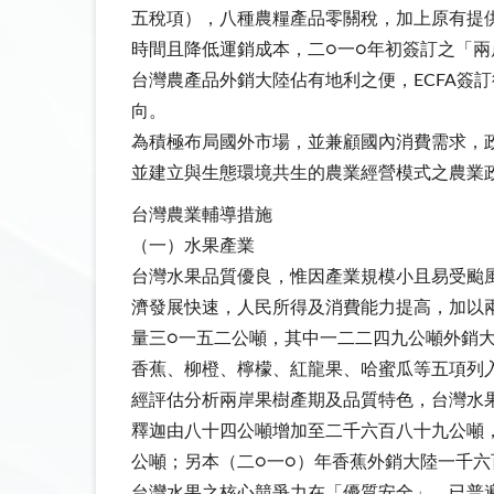
五稅項），八種農糧產品零關稅，加上原有提
時間且降低運銷成本，二○一○年初簽訂之「
台灣農產品外銷大陸佔有地利之便，ECFA簽
向。
為積極布局國外市場，並兼顧國內消費需求，
並建立與生態環境共生的農業經營模式之農業
台灣農業輔導措施
（一）水果產業
台灣水果品質優良，惟因產業規模小且易受颱
濟發展快速，人民所得及消費能力提高，加以
量三○一五二公噸，其中一二二四九公噸外銷大
香蕉、柳橙、檸檬、紅龍果、哈蜜瓜等五項列
經評估分析兩岸果樹產期及品質特色，台灣水
釋迦由八十四公噸增加至二千六百八十九公噸
公噸；另本（二○一○）年香蕉外銷大陸一千六
台灣水果之核心競爭力在「優質安全」，已普