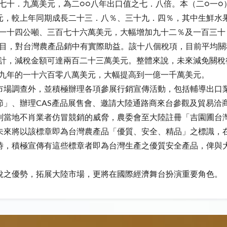
七十．九萬美元，為二○○八年出口值之七．八倍。本（二○一
元，較上年同期成長二十三．八％、三十九．四％，其中生鮮水
零一十四公噸、三百七十六萬美元，大幅增加九十二％及一百三十
項目，對台灣農產品銷中有實際助益。該十八個稅項，目前平均
估計，減稅金額可達兩百二十三萬美元。整體來說，未來減免關稅
○九年的一十六百零八萬美元，大幅提高到一億一千萬美元。
市場調查外，並積極辦理各項參展行銷宣傳活動，包括輔導出口
節」、辦理CAS產品展售會、邀請大陸通路商來台參觀及貿易洽
到當地不肖業者仿冒競銷的威脅，農委會至大陸註冊「吉園圃台灣
未來將以該標章即為台灣農產品「優質、安全、精品」之標識，
時，積極宣傳有這些標章者即為台灣生產之優質安全產品，俾與
稅之優勢，拓展大陸市場，更將在國際經濟舞台扮演重要角色。