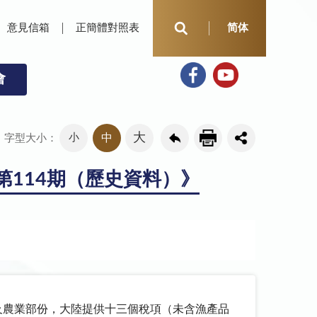
意見信箱
正簡體對照表
简体
會
大
小
中
字型大小：
第114期（歷史資料）》
及農業部份，大陸提供十三個稅項（未含漁產品