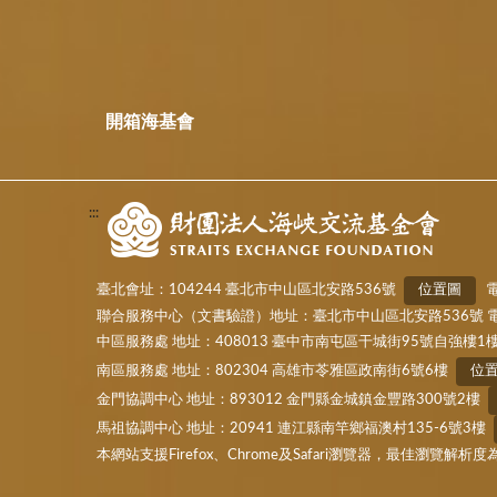
開箱海基會
:::
臺北會址：104244 臺北市中山區北安路536號
位置圖
電
聯合服務中心（文書驗證）地址：臺北市中山區北安路536號 電話：(02)
中區服務處 地址：408013 臺中市南屯區干城街95號自強樓1
南區服務處 地址：802304 高雄市苓雅區政南街6號6樓
位
金門協調中心 地址：893012 金門縣金城鎮金豐路300號2樓
馬祖協調中心 地址：20941 連江縣南竿鄉福澳村135-6號3樓
本網站支援Firefox、Chrome及Safari瀏覽器，最佳瀏覽解析度為