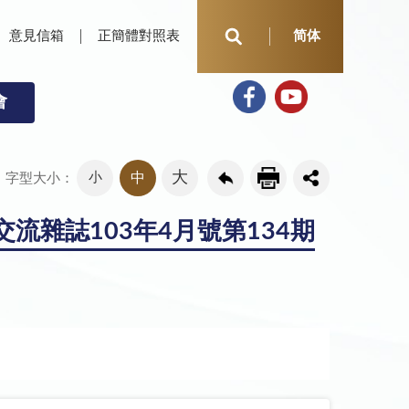
意見信箱
正簡體對照表
简体
會
大
小
中
字型大小：
雜誌103年4月號第134期