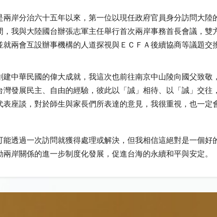
兩岸分治六十五年以來，第一位以現任政府官員身分訪問大陸
間，我與大陸國台辦張志軍主任舉行首次兩岸事務首長會議，雙
並就兩會互設辦事機構的人道探視與ＥＣＦＡ後續協商等議題交
建中華民國的偉大成就，我這次也前往南京中山陵向國父致敬
台灣發展民主、自由的經驗，彼此以「誠」相待、以「誠」交往
代表座談，對於師生與家長們所表達的意見，我很重視，也一定
能透過一次訪問就獲得處理或解決，但我相信這絕對是一個好
動兩岸關係的進一步制度化發展，促進台海的永續和平與安定。