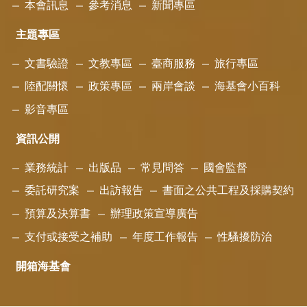
本會訊息
參考消息
新聞專區
主題專區
文書驗證
文教專區
臺商服務
旅行專區
陸配關懷
政策專區
兩岸會談
海基會小百科
影音專區
資訊公開
業務統計
出版品
常見問答
國會監督
委託研究案
出訪報告
書面之公共工程及採購契約
預算及決算書
辦理政策宣導廣告
支付或接受之補助
年度工作報告
性騷擾防治
開箱海基會