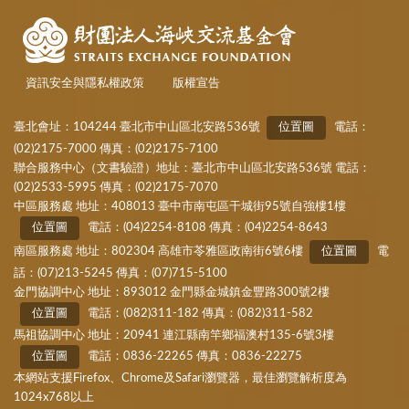
資訊安全與隱私權政策
版權宣告
臺北會址：104244 臺北市中山區北安路536號
位置圖
電話：
(02)2175-7000 傳真：(02)2175-7100
聯合服務中心（文書驗證）地址：臺北市中山區北安路536號 電話：
(02)2533-5995 傳真：(02)2175-7070
中區服務處 地址：408013 臺中市南屯區干城街95號自強樓1樓
位置圖
電話：(04)2254-8108 傳真：(04)2254-8643
南區服務處 地址：802304 高雄市苓雅區政南街6號6樓
位置圖
電
話：(07)213-5245 傳真：(07)715-5100
金門協調中心 地址：893012 金門縣金城鎮金豐路300號2樓
位置圖
電話：(082)311-182 傳真：(082)311-582
馬祖協調中心 地址：20941 連江縣南竿鄉福澳村135-6號3樓
位置圖
電話：0836-22265 傳真：0836-22275
本網站支援Firefox、Chrome及Safari瀏覽器，最佳瀏覽解析度為
1024x768以上