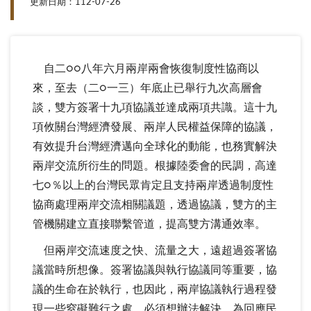
更新日期：112-07-26
自二○○八年六月兩岸兩會恢復制度性協商以
來，至去（二○一三）年底止已舉行九次高層會
談，雙方簽署十九項協議並達成兩項共識。這十九
項攸關台灣經濟發展、兩岸人民權益保障的協議，
有效提升台灣經濟邁向全球化的動能，也務實解決
兩岸交流所衍生的問題。根據陸委會的民調，高達
七○％以上的台灣民眾肯定且支持兩岸透過制度性
協商處理兩岸交流相關議題，透過協議，雙方的主
管機關建立直接聯繫管道，提高雙方溝通效率。
但兩岸交流速度之快、流量之大，遠超過簽署協
議當時所想像。簽署協議與執行協議同等重要，協
議的生命在於執行，也因此，兩岸協議執行過程發
現一些窒礙難行之處，必須想辦法解決。為回應民