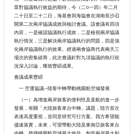
眾對協議執行效益的期待，今（二○一四）年二月
二十日至二十二日，海基會與海協會在湖南長沙召
開第二次兩岸協議成效與檢討會議。該會議有四項
內容，一是確認協議執行成效，二是檢視兩岸協議
執行情況，三是解決兩岸協議執行的問題，四是強
化兩岸協議執行的效果。經過兩會協商代表兩天三
場次的密集磋商，此次會議針對九項協議的執行狀
況深入討論，獲致豐碩成果。
會議成果豐碩
一 空運協議─陸客中轉帶動桃園航空城發展
（一）為增進兩岸旅客的便利性及直航的進一步
發展，有關「大陸旅客來台中轉」議題，陸方首次
表達高度重視，並同意研究可行方案。我方希望能
儘速落實，未來，可望帶動大陸及東南亞旅客來台
中轉，發揮桃園航空城最大效益，創造兩岸最大利