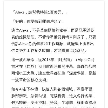
「Alexa，請幫我轉帳1百美元。」
「好的，你要轉到哪個戶頭？」
這位Alexa，不是某個櫃檯的秘書，而是亞馬遜發
表的虛擬助理。不管你準備要買轎車與房子，只要
告訴Alexa你的年薪和工作時數，就能馬上換算出
你要努力工作多久時間，才能購買這項商品。
這一波AI革命，從2016年「阿法狗」（AlphaGo）
首次在《自然》期刊露面時揭開序幕。轟轟烈烈的
兩場棋王大戰，讓全世界都記住「深度學習」是新
一波革命的核心技術。
如今AI走下神壇，快速入到各個領域，深度學習、
臉部辨識、語音助理、電腦視覺，進入各行各業，
包括醫療、安全控制、語音、半導體，橫衝直撞地