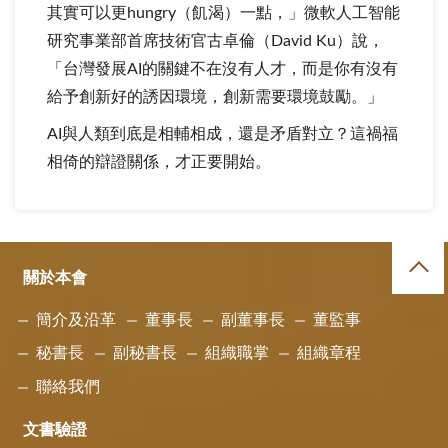
其實可以更hungry（飢渴）一點，」微軟人工智能
研究事業部首席技術官古卓倫（David Ku）說，
「台灣發展AI的關鍵不在沒有人才，而是你有沒有
給予創新好的誘因環境，創新需要環境鼓勵。」
AI與人類到底是相輔相成，還是矛盾對立？這禍福
相倚的辯證關係，才正要開始。
關於本會
簡介及沿革
董事長
副董事長
董監事
秘書長
副秘書長
組織職掌
組織章程
聯絡我們
文書驗證