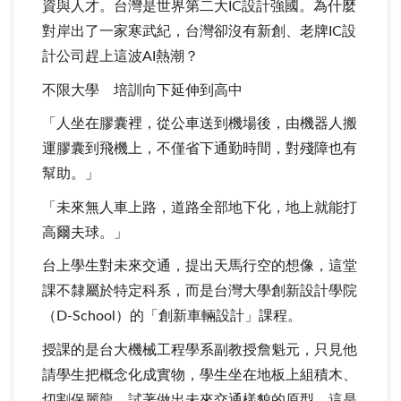
資與人才。台灣是世界第二大IC設計強國。為什麼
對岸出了一家寒武紀，台灣卻沒有新創、老牌IC設
計公司趕上這波AI熱潮？
不限大學 培訓向下延伸到高中
「人坐在膠囊裡，從公車送到機場後，由機器人搬
運膠囊到飛機上，不僅省下通勤時間，對殘障也有
幫助。」
「未來無人車上路，道路全部地下化，地上就能打
高爾夫球。」
台上學生對未來交通，提出天馬行空的想像，這堂
課不隸屬於特定科系，而是台灣大學創新設計學院
（D-School）的「創新車輛設計」課程。
授課的是台大機械工程學系副教授詹魁元，只見他
請學生把概念化成實物，學生坐在地板上組積木、
切割保麗龍，試著做出未來交通樣貌的原型。這是