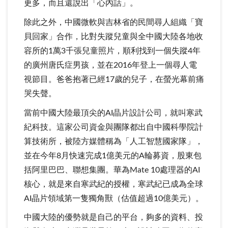
更多，而且還說出「心內話」。
除此之外，中國微軟與吉林省的民間尋人組織「寶
貝回家」合作，比對失蹤兒童與全中國大陸各地收
容所的1萬3千張兒童照片，順利找到一個失蹤4年
的廣州唐氏症男孩，並在2016年登上一個尋人電
視節目。爸爸抱著已經17歲的兒子，在螢光幕前痛
哭失聲。
當前中國大陸最頂尖的AI晶片設計公司，就叫寒武
紀科技。這家公司資金與團隊都出自中國科學院計
算技術所，被陸方媒體稱為「人工智慧國家隊」，
並在今年8月快速完成1億美元的A輪募資，股東包
括阿里巴巴、聯想集團。華為Mate 10處理器的AI
核心，就是來自寒武紀的授權，寒武紀已成為全球
AI晶片領域第一隻獨角獸（估值超過10億美元）。
中國大陸的優勢就是自己的平台，夠多的資料、投