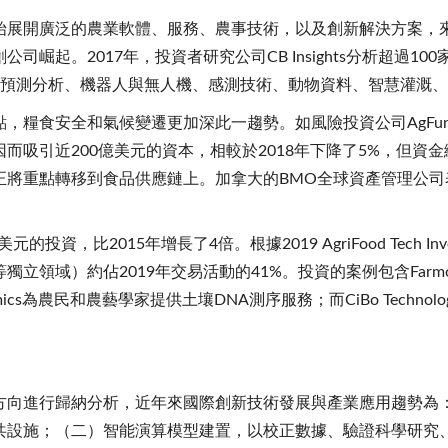
始展開廣泛的農業軟體、服務、農事技術，以及創新解決方案，
崛起。2017年，投資者研究公司CB Insights分析超過
與預測分析、機器人與無人機、感測技術、動物資料、智慧灌溉
糧食安全和氣候變遷更加深此一趨勢。如風險投資公司AgFund
引近200億美元的資本，相較於2018年下降了5%，但資金繼續
正將重點轉移到食品供應鏈上。加拿大的BMO全球資產管理公司
。
資，比2015年增長了4倍。根據2019 AgriFood Tech Inv
域）約佔2019年交易活動的41%。投資的案例包含Farmobil
mics為農民和農藝學家提供土壤DNA測序服務；而CiBo Techn
方向進行歸納分析，近年來國際創新技術發展與產業應用趨勢為
共設施；（二）智能演算模型建置，以校正數據、驗證科學研究