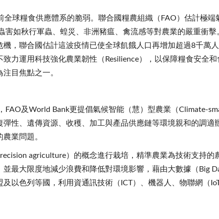
前全球糧食供應體系的脆弱。聯合國糧農組織（FAO）估計極
蟲害如秋行軍蟲、蝗災、非洲豬瘟、禽流感等對農業的嚴重衝擊。而2
危機，聯合國估計這波疫情已使全球飢餓人口再增加超過8千萬人
力運用科技強化農業韌性（Resilience），以保障糧食安
為注目焦點之一。
rld Bank更提倡氣候智能（慧）型農業（Climate-smart A
復彈性、遺傳資源、收穫、加工與產品供應鏈等環境親和的調適
的農業問題。
ision agriculture）的概念進行栽培，精準農業為技術
並最大限度地減少浪費和降低對環境影響，藉由大數據（Big D
及以色列等國，利用資通訊技術（ICT）、機器人、物聯網（I