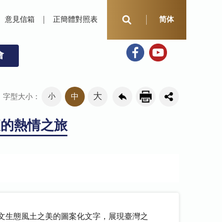
意見信箱
正簡體對照表
简体
會
大
小
中
字型大小：
夜的熱情之旅
人文生態風土之美的圖案化文字，展現臺灣之