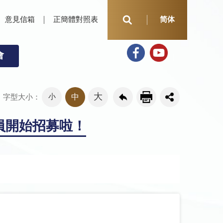
意見信箱
正簡體對照表
简体
會
大
小
中
字型大小：
員開始招募啦！