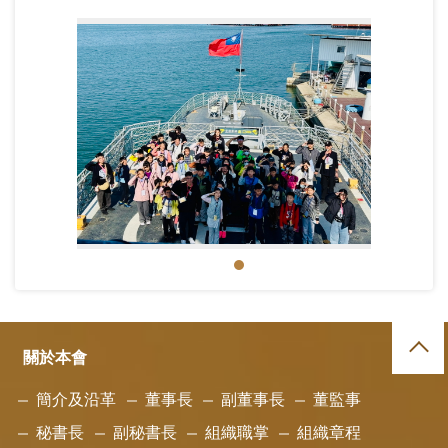
學員參訪台南安平德陽艦園區.jpg
關於本會
簡介及沿革
董事長
副董事長
董監事
秘書長
副秘書長
組織職掌
組織章程