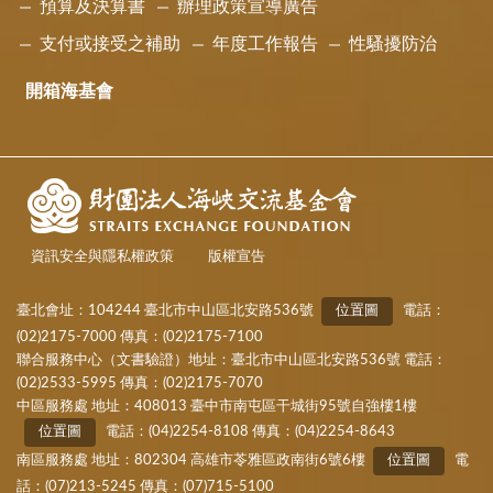
預算及決算書
辦理政策宣導廣告
支付或接受之補助
年度工作報告
性騷擾防治
開箱海基會
資訊安全與隱私權政策
版權宣告
臺北會址：104244 臺北市中山區北安路536號
位置圖
電話：
(02)2175-7000 傳真：(02)2175-7100
聯合服務中心（文書驗證）地址：臺北市中山區北安路536號 電話：
(02)2533-5995 傳真：(02)2175-7070
中區服務處 地址：408013 臺中市南屯區干城街95號自強樓1樓
位置圖
電話：(04)2254-8108 傳真：(04)2254-8643
南區服務處 地址：802304 高雄市苓雅區政南街6號6樓
位置圖
電
話：(07)213-5245 傳真：(07)715-5100