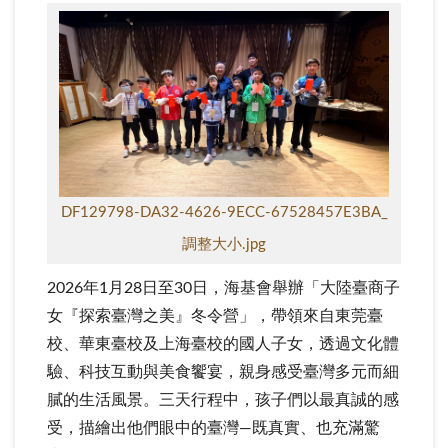
DF129798-DA32-4626-9ECC-67528457E3BA_
調整大小.jpg
2026年1月28日至30日，海基會舉辦「大陸臺商子
女『探索臺灣之美』冬令營」，帶領來自東莞臺
校、華東臺校及上海臺校的國人子女，透過文化體
驗、科技互動與美食饗宴，親身感受臺灣多元而細
膩的生活風景。三天行程中，孩子們以最真誠的感
受，描繪出他們眼中的臺灣—既真實、也充滿驚