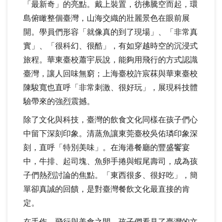
「最新奇」的亮點。戴上裝置，彷彿騰空而起，環
島俯瞰整個臺灣，山海交織的壯麗景色在眼前展
開。學員們形容「就像真的到了現場」、「非常真
實」、「很科幻、很酷」，有如穿越時空的沉浸式
旅程。華東臺校蕭宇辰說，能夠用飛行的方式認識
臺灣，讓人回味無窮；上海臺校許宸菻與華東臺校
陳駿寬也直呼「非常刺激、很好玩」，展現科技體
驗帶來的強烈震撼。
除了文化與科技，臺灣的飲食文化同樣在孩子們心
中留下深刻印象。清蒸魚讓東莞臺校吳佑璘印象深
刻，直呼「特別美味」。在海港餐廳的豐盛饗宴
中，牛排、起司塊、魚卵手捲與蝦尾壽司，成為孩
子們熱烈討論的焦點。「東西很多、很好吃」，簡
單卻真誠的回饋，是對臺灣餐飲文化最直接的肯
定。
在手作、飛行與美食之間，孩子們看見了臺灣的文