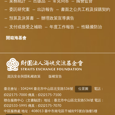
業務統計
出版品
常見問答
國會監督
委託研究案
出訪報告
書面之公共工程及採購契約
預算及決算書
辦理政策宣導廣告
支付或接受之補助
年度工作報告
性騷擾防治
開箱海基會
資訊安全與隱私權政策
版權宣告
臺北會址：104244 臺北市中山區北安路536號
位置圖
電話：
(02)2175-7000 傳真：(02)2175-7100
聯合服務中心（文書驗證）地址：臺北市中山區北安路536號 電話：
(02)2533-5995 傳真：(02)2175-7070
中區服務處 地址：408013 臺中市南屯區干城街95號自強樓1樓