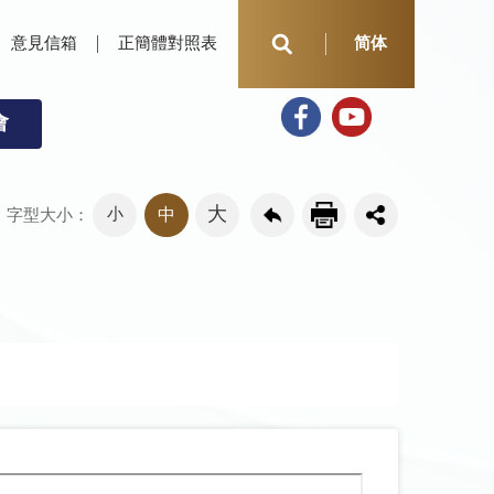
意見信箱
正簡體對照表
简体
會
大
小
中
字型大小：