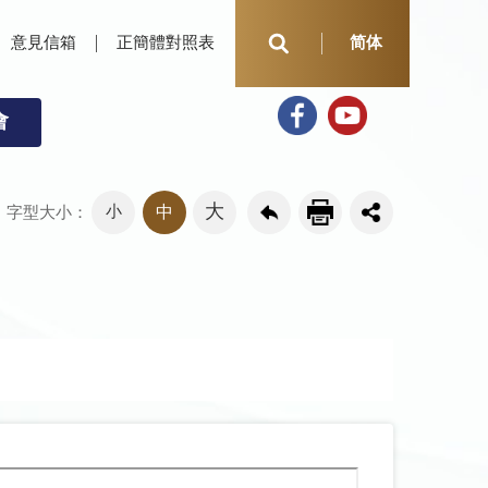
意見信箱
正簡體對照表
简体
會
大
小
中
字型大小：