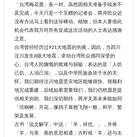
「台湾梅花鹿」各一对。虽然因相关准备手续来不
及完成，今天只是一个互赠的记者会，两岸民众还
没有办法马上看到这珍稀动、植物，但本人要借此
机会代表我方对所有促成这次活动的人士表达感激
之意。
台湾曾经经历过921大地震的伤痛，因此，当四川
汶川发生8级大地震，牵动台湾民众感同深受的
心。台湾人民慷慨的救难与捐输，表达的是「人饥
己饥、人溺己溺」，以及中华民族血浓于水的关
怀。我们期待汶川地震受灾地区能够很快、很顺利
地完成重建，后续如果需要我们，我们仍然愿意提
供相关协助。我们深切期待，两岸关系未来能如同
「珙桐树」开花，像鸽子展翅飞翔一般，和平、繁
荣及发展。
古书「说文解字」中说：「羊，祥也。」，并将
「羊」与美、善的意思相通；古时候「羊」还与太