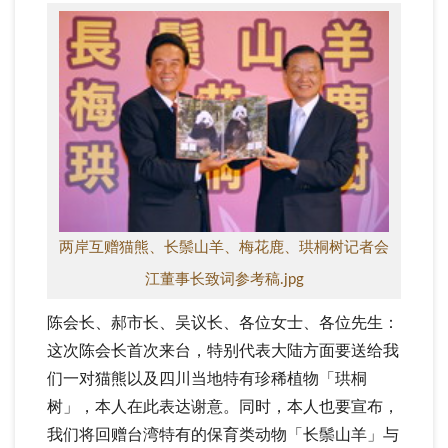
两岸互赠猫熊、长鬃山羊、梅花鹿、珙桐树记者会
江董事长致词参考稿.jpg
陈会长、郝市长、吴议长、各位女士、各位先生：
这次陈会长首次来台，特别代表大陆方面要送给我
们一对猫熊以及四川当地特有珍稀植物「珙桐
树」，本人在此表达谢意。同时，本人也要宣布，
我们将回赠台湾特有的保育类动物「长鬃山羊」与