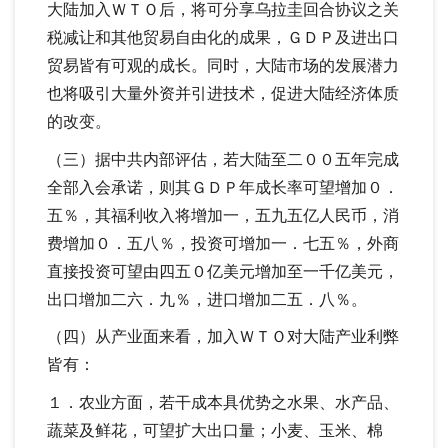
大陆加入ＷＴＯ后，将可分享乌拉圭回合协议之关
税减让和其他贸易自由化的成果，ＧＤＰ及进出口
贸易皆有可观的成长。同时，大陆市场的发展潜力
也将吸引大量外资并引进技术，促进大陆经济体质
的改变。
（三）据中共内部评估，若大陆至二００五年完成
全部入会承诺，则其ＧＤＰ年成长率可望增加０．
五％，其福利收入将增加一，五九五亿人民币，消
费增加０．五八％，投资可增加一．七五％，外商
直接投资可望由四五０亿美元增加至一千亿美元，
出口增加二六．九％，进口增加二五．八％。
（四）从产业面来看，加入ＷＴＯ对大陆产业利弊
皆有：
１．农业方面，若干成本具优势之水果、水产品、
蔬菜及鲜花，可望扩大出口量；小麦、玉米、棉