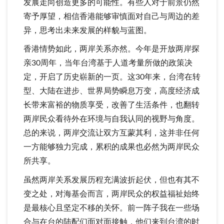
发展走向创造更多的可能性。有些人对于前景仍然
寄予厚望，相信香港能够审慎面对自己与周边的差
异，思考出未来发展的样貌与蓝图。
香港情势如此，两岸关系亦然。今年是开放两岸探
亲30周年，当年台湾基于人道考量所做的政策决
定，开启了历史崭新的一页。这30年来，台湾在转
型、大陆在进步、世界局势瞬息万变，高度经济成
长带来富裕的物质享受，改善了生活条件，也翻转
两岸民众看待外在环境与自我认同的视野与角度。
总的来说，两岸交流让双方互蒙其利，这并非任何
一方能够独力完成，累积的成果也必然为两岸民众
所共享。
虽然两岸关系发展历程充满波折起伏，但也有其不
变之处，对海基会而言，两岸民众的权益福祉始终
是最核心且坚定不移的关怀。前一阵子我在一些场
合与在台的陆配们面对面接触，他们来到台湾的时