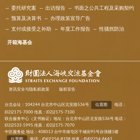
委托研究案
出访报告
书面之公共工程及采购契约
预算及决算书
办理政策宣导广告
支付或接受之补助
年度工作报告
性骚扰防治
开箱海基会
资讯安全与隐私权政策
版权宣告
台北会址：104244 台北市中山区北安路536号
位置图
电话：
(02)2175-7000 传真：(02)2175-7100
联合服务中心（文书验证）地址：台北市中山区北安路536号 电话：
(02)2533-5995 传真：(02)2175-7070
中区服务处 地址：408013 台中市南屯区干城街95号自强楼1楼
位置图
电话：(04)2254-8108 传真：(04)2254-8643