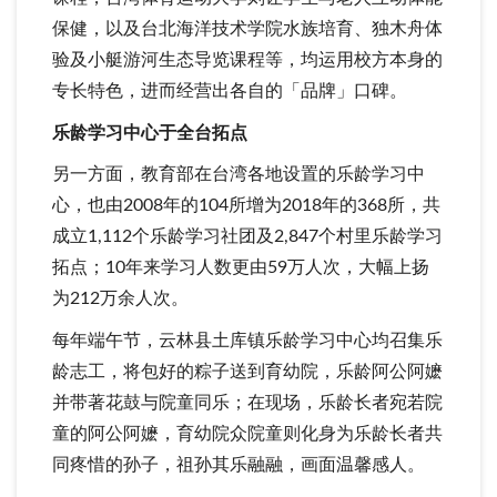
保健，以及台北海洋技术学院水族培育、独木舟体
验及小艇游河生态导览课程等，均运用校方本身的
专长特色，进而经营出各自的「品牌」口碑。
乐龄学习中心于全台拓点
另一方面，教育部在台湾各地设置的乐龄学习中
心，也由2008年的104所增为2018年的368所，共
成立1,112个乐龄学习社团及2,847个村里乐龄学习
拓点；10年来学习人数更由59万人次，大幅上扬
为212万余人次。
每年端午节，云林县土库镇乐龄学习中心均召集乐
龄志工，将包好的粽子送到育幼院，乐龄阿公阿嬷
并带著花鼓与院童同乐；在现场，乐龄长者宛若院
童的阿公阿嬷，育幼院众院童则化身为乐龄长者共
同疼惜的孙子，祖孙其乐融融，画面温馨感人。