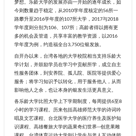
梦想。乐龄大学的发展亦由一开始的逐年成长，如
今则数量趋于稳定，从2010学年度核定的56所一
路攀升至2016学年度的107所大学，2017与2018
学年度则分别为106、107所；高龄者得以拥有更
多的机会及管道，共享丰富的教学资源，以2016
学年度为例，约造福全台3,750位银发族。
自开办以来，台湾各地的大学校院相当支持乐龄大
学计划，并鼓励学员在学习中贡献所学，成立自主
性服务团体，到安养院、孤儿院、医院等提供爱心
服务；将学习知识予以转化，用于服务他人，从而
影响他人之余，也让本身的银发生活更具意义。
各乐龄大学比照大学上下学期制度，每周提供6至8
小时的学习课程。历来包括高雄师范大学的诗词吟
唱及文艺课程、台北医学大学的医疗养生及医护知
识课程、高雄餐旅大学的蔬果奇幻世界─创意果雕
课程，台湾体育运动大学则让学生与老人互动体能