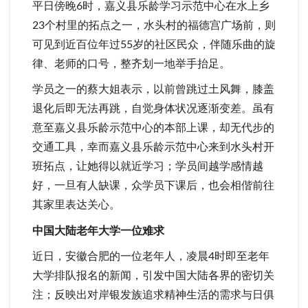
平日傍晚6时，嘉义县乐龄学习示范中心在水上乡
23个村里的拓点之一，水头村的福德宫广场前，则
可见到近百位年过55岁的社区民众，伴随乐曲的旋
律、老师的口号，整齐划一地举手抬足。
学员之一的蔡大姐表示，以前曾跳过土风舞，膝盖
退化后即无法再跳，自觉身体状况逐渐变差。虽有
意至嘉义县乐龄示范中心的本部上课，却无代步的
交通工具，幸而嘉义县乐龄示范中心来到水头村开
班拓点，让她得以就近学习；学员间越学感情越
好，一旦有人缺课，众学员下课后，也会相偕前往
其家里表达关心。
中国大陆老年大学一位难求
近日，安徽合肥的一位老年人，凌晨4时即至老年
大学排队报名的新闻，引发中国大陆各界的密切关
注；反映出对岸银发族追求精神生活的需求与日俱