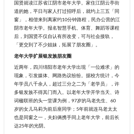
国贤就读江苏省江阴市老年大学。家住江阴云亭街
道的她，平日与家人打过招呼后，就约上三五「同
窗」，相偕来到离家约10分钟路程，民办公营的江
阴市老年大学。报名智慧手机、体育、舞蹈等课程
后，刘国贤不仅自认有所改变，可与社会接轨，
「更交到了不少姐妹，拓展了朋友圈」。
老年大学扩展银发族朋友圈
近两年，四川绵阳市老年大学出现「一位难求」的
现象，引发媒体、网路热议纷纷。据校方统计，今
年学员八千余人，超过三分之二为「老学员」，许
多银发族不得其门而入。以老年大学开学当天、诗
词楹联班的头一堂课为例，97岁的马老先生、60
岁的女儿马莉为前后座同学；5年前就连马老太太
也是同窗之一，夫妇俩携手同上老年大学，前后长
达25年的光阴。